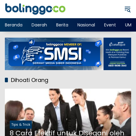
Langsung
ke
konten
Beranda
Daerah
Berita
Nasional
Event
UMK
Dihoati Orang
Tips & Trick
8 Cara Efektif untuk Disegani oleh