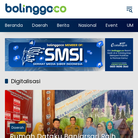
Langsung
ke
konten
Beranda
Daerah
Berita
Nasional
Event
UMK
Digitalisasi
Daerah
Rumah Dataku Banjarsari Raih