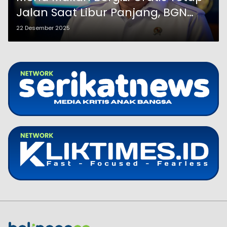
Jalan Saat Libur Panjang, BGN
Siapkan Opsi Delivery
22 Desember 2025