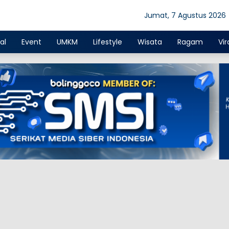
Jumat, 7 Agustus 2026
al
Event
UMKM
Lifestyle
Wisata
Ragam
Vir