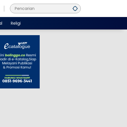
al
Religi