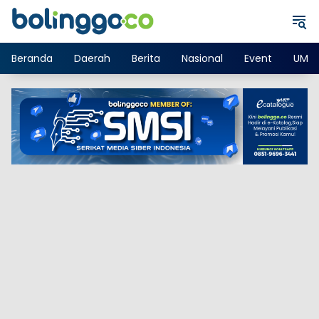
Langsung
ke
konten
Beranda
Daerah
Berita
Nasional
Event
UMK