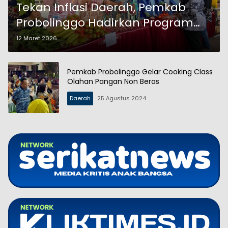
Tekan Inflasi Daerah, Pemkab
Probolinggo Hadirkan Program
PROTEKSI untuk Warga
12 Maret 2026
Pemkab Probolinggo Gelar Cooking Class
Olahan Pangan Non Beras
Daerah
25 Agustus 2024