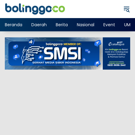
Langsung
ke
konten
Beranda
Daerah
Berita
Nasional
Event
UMK