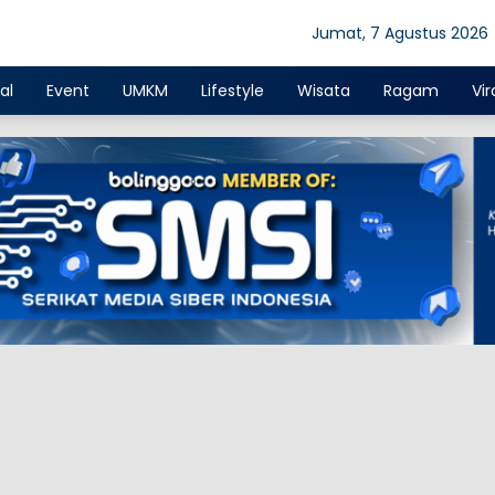
Jumat, 7 Agustus 2026
al
Event
UMKM
Lifestyle
Wisata
Ragam
Vir