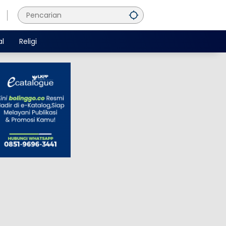
al
Religi