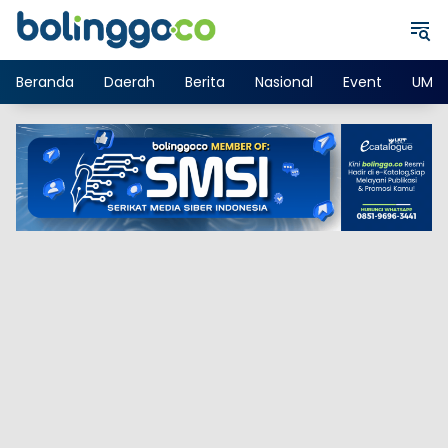
Langsung
ke
konten
Beranda
Daerah
Berita
Nasional
Event
UMK