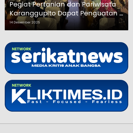
Pegiat Pertanian dan Pariwisata
Karanggupito Dapat Penguatan 4
Pilar Kebangsaan
14 Desember 2025