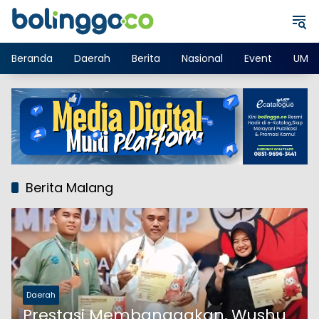
Langsung
ke
konten
Beranda
Daerah
Berita
Nasional
Event
UMK
Berita Malang
Daerah
Prestasi Membanggakan, Wushu