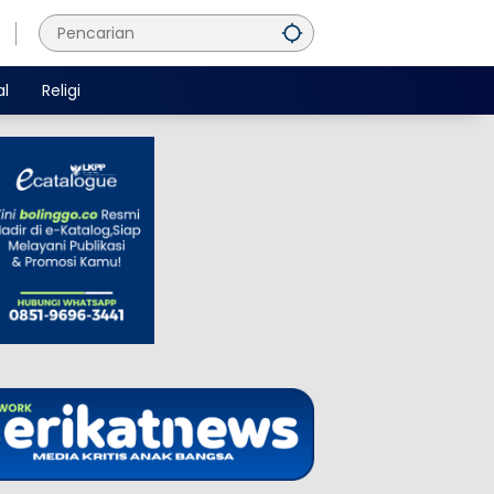
al
Religi