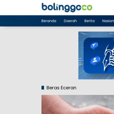
Langsung
ke
konten
Beranda
Daerah
Berita
Nasion
Beras Eceran