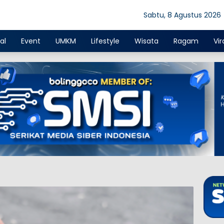
Sabtu, 8 Agustus 2026
al
Event
UMKM
Lifestyle
Wisata
Ragam
Vir