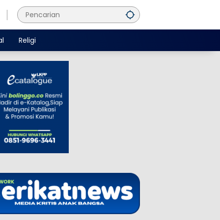
al
Religi