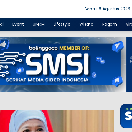
Sabtu, 8 Agustus 2026
al
Event
UMKM
Lifestyle
Wisata
Ragam
Vir