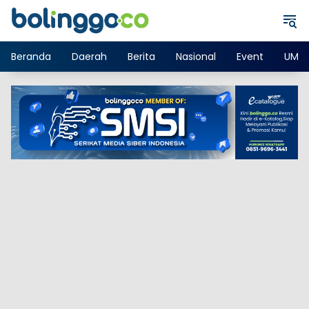
Langsung
ke
konten
Beranda
Daerah
Berita
Nasional
Event
UMK