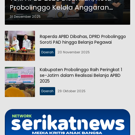
Probolinggo Kelola Anggaran
Hampir Rp1 Triliun
31 Desember 2025
Raperda APBD Dibahas, DPRD Probolinggo
Soroti PAD hingga Belanja Pegawai
Daerah
20 November 2025
Kabupaten Probolinggo Raih Peringkat 1
se-Jatim dalam Realisasi Belanja APBD
2025
Daerah
29 Oktober 2025