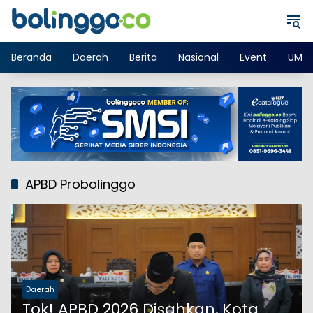
Langsung
ke
konten
Beranda
Daerah
Berita
Nasional
Event
UMK
APBD Probolinggo
Daerah
Tok! APBD 2026 Disahkan, Kota