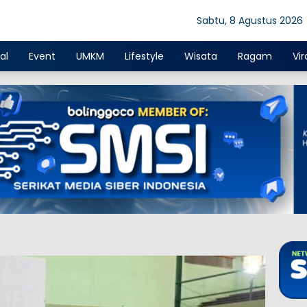
Sabtu, 8 Agustus 2026
al
Event
UMKM
Lifestyle
Wisata
Ragam
Vir