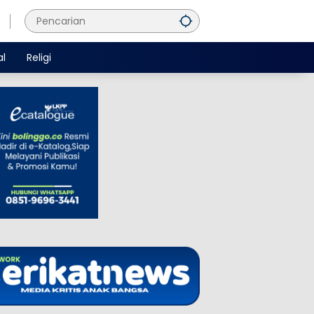
al
Religi