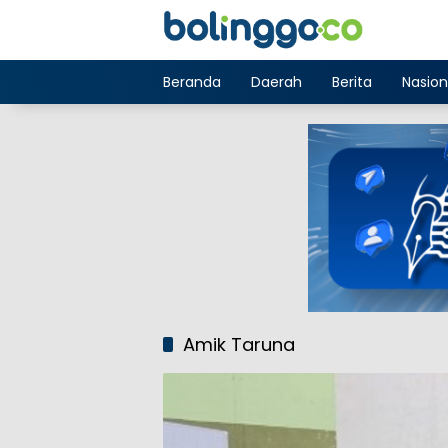
Langsung
ke
konten
Beranda
Daerah
Berita
Nasion
Amik Taruna