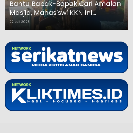
Bantu Bapak-Bapak Cari Amalan
Masjid, Mahasiswi KKN Ini
Logatnya Bikin Salfok
22 Juli 2025