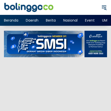
Langsung
ke
konten
Beranda
Daerah
Berita
Nasional
Event
UMK