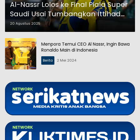
Al-Nassr Lolos ke Final Piala Super
Saudi Usai Tumbangkan Ittihad
FC 2-1
20 Agustus 2025
Menpora Temui CEO Al Nassr, Ingin Bawa
Ronaldo Main di Indonesia
Berita
2 Mei 2024