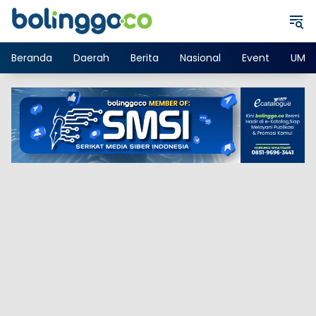
Langsung
ke
konten
Beranda
Daerah
Berita
Nasional
Event
UMK