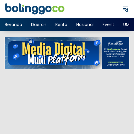
Langsung
ke
konten
Beranda
Daerah
Berita
Nasional
Event
UMK