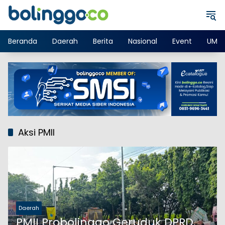
Langsung
ke
konten
Beranda
Daerah
Berita
Nasional
Event
UMK
Aksi PMII
Daerah
PMII Probolinggo Geruduk DPRD,