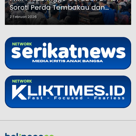
Soroti Perda Tembakau dan
Tambang Ilegal
2 Februari 2026