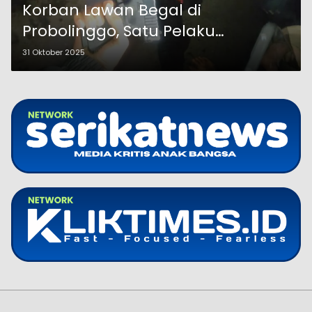
Korban Lawan Begal di
Probolinggo, Satu Pelaku
Tumbang dan Berhasil Diringkus
31 Oktober 2025
Warga