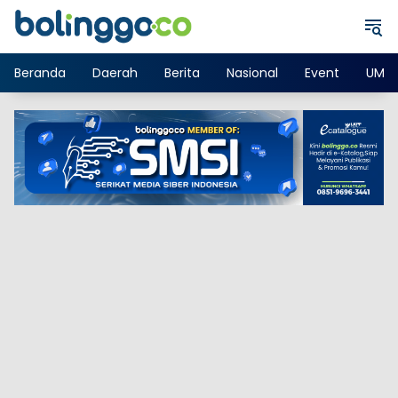
Langsung
ke
konten
Beranda
Daerah
Berita
Nasional
Event
UMK