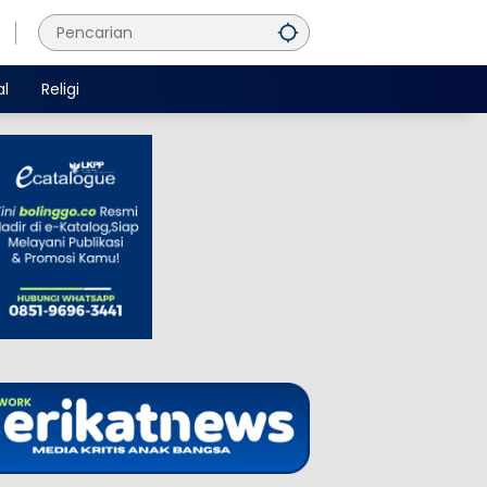
al
Religi