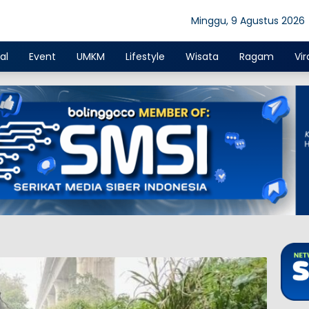
Minggu, 9 Agustus 2026
al
Event
UMKM
Lifestyle
Wisata
Ragam
Vir