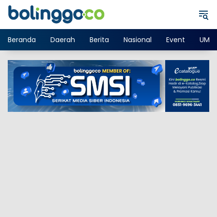
Langsung
ke
konten
Beranda
Daerah
Berita
Nasional
Event
UMK