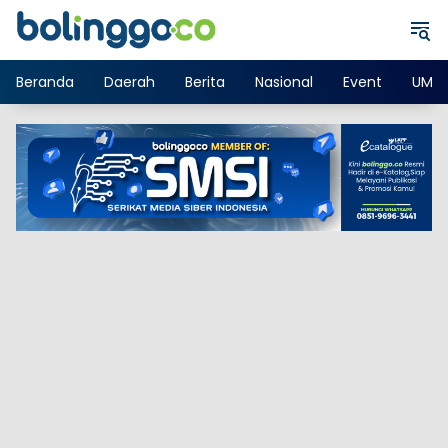
Langsung
ke
konten
Beranda
Daerah
Berita
Nasional
Event
UMK