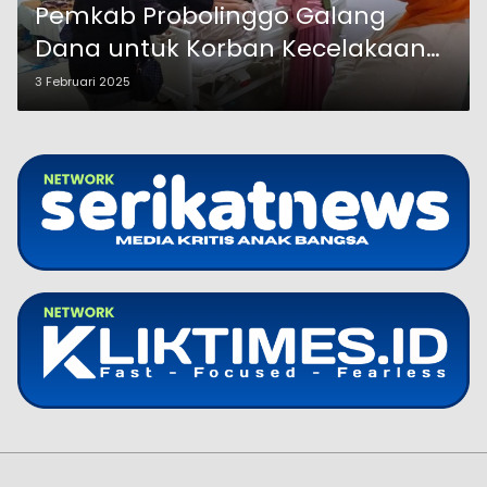
Pemkab Probolinggo Galang
Dana untuk Korban Kecelakaan
Kerja di Bali
3 Februari 2025