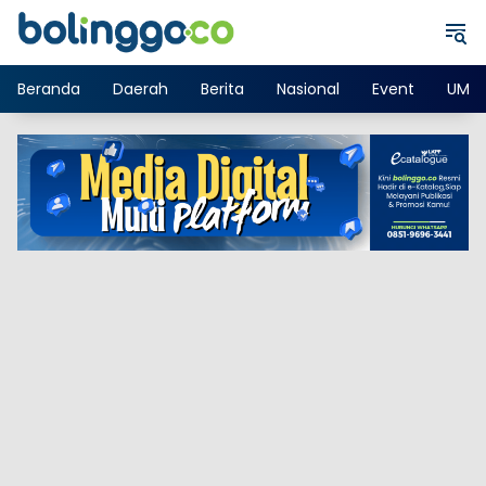
Langsung
ke
konten
Beranda
Daerah
Berita
Nasional
Event
UMK